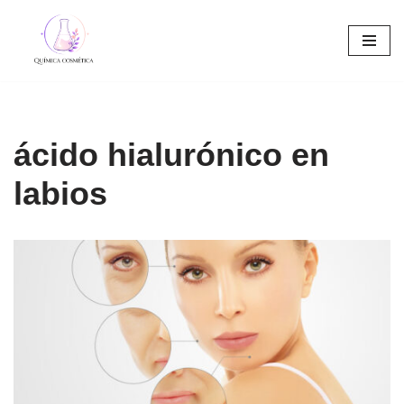
Saltar
al
contenido
ácido hialurónico en
labios